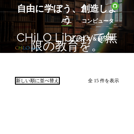
自由に学ぼう、創造しよ
Github
page
う
ALL
コンピュータ
opens
You are here:
in
CHiLO Libraryで無
ビジネス & 経済学
new
限の教育を。
window
外国語学習
大学数学
教育
歴史
全 15 件を表示